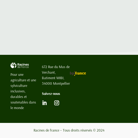
nature, sont essentiels à notre survie...
672 Rue du Mas de
Verchant,
Pour une
Batiment MIBI,
agriculture et une
34000 Montpellier
sylviculture
inclusives,
Suivez-nous
durables et
soutenables dans
le monde
Racines de france – Tous droits réservés © 2024